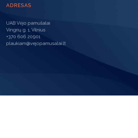
ADRESAS
UAB Vėjo pamušalai
Vingrių g. 1, Vilnius
+370 606 20901
plaukiam@vejopamusalai.lt