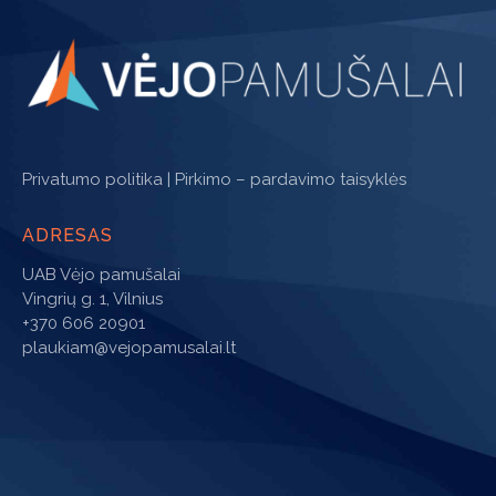
Privatumo politika
|
Pirkimo – pardavimo taisyklės
ADRESAS
UAB Vėjo pamušalai
Vingrių g. 1, Vilnius
+370 606 20901
plaukiam@vejopamusalai.lt