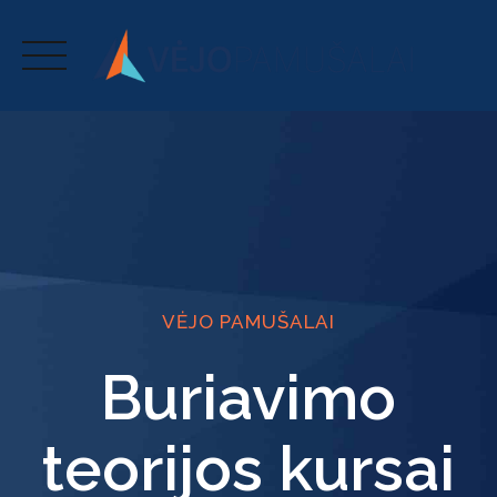
Skip
to
content
VĖJO PAMUŠALAI
Buriavimo
teorijos kursai