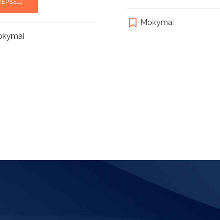
REPŠELĮ
Mokymai
okymai