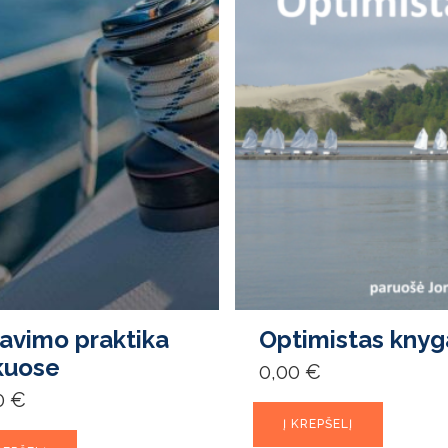
iavimo praktika
Optimistas knyg
kuose
0,00
€
0
€
Į KREPŠELĮ