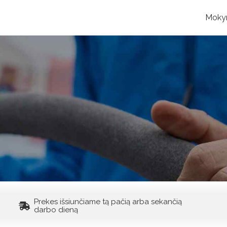
Moky
Prekes išsiunčiame tą pačią arba sekančią
darbo dieną