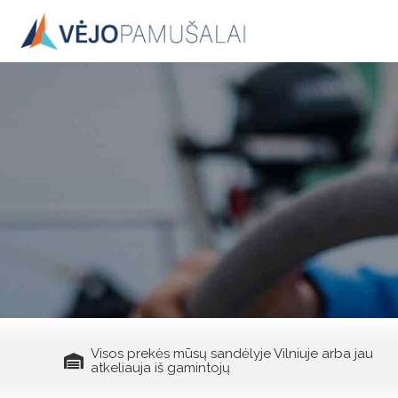
Skip
to
content
Visos prekės mūsų sandėlyje Vilniuje arba jau
atkeliauja iš gamintojų