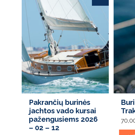
Pakrančių burinės
Bur
jachtos vado kursai
Tra
pažengusiems 2026
70,0
– 02 – 12