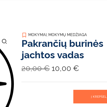
MOKYMAI
,
MOKYMŲ MEDŽIAGA
Pakrančių burinės
jachtos vadas
Original
Current
20,00
€
10,00
€
price
price
was:
is:
produkto
Į KREPŠEL
kiekis:
20,00 €.
10,00 €
Pakrančių