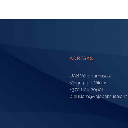
ADRESAS
UAB Vėjo pamušalai
Vingrių g. 1, Vilnius
+370 606 20901
plaukiam@vejopamusalai.lt