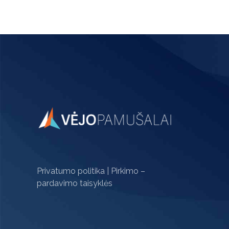
Privatumo politika
|
Pirkimo –
pardavimo taisyklės