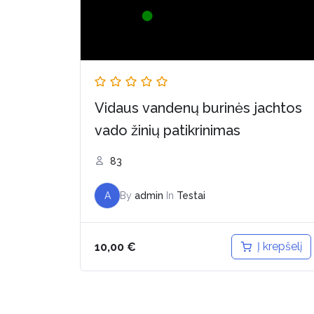
Vidaus vandenų burinės jachtos
vado žinių patikrinimas
83
A
By
admin
In
Testai
Į krepšelį
10,00
€