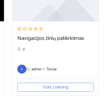
Navigacijos žinių patikrinimas
2
A
By
admin
In
Testai
Start Learning