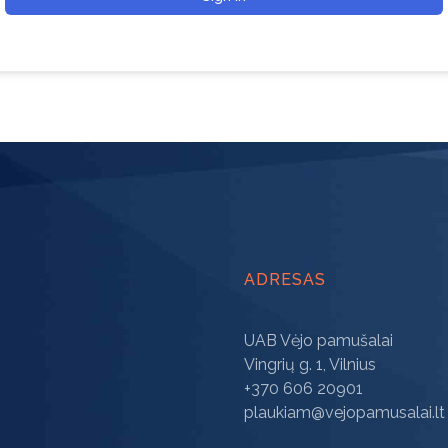
ADRESAS
UAB Vėjo pamušalai
Vingrių g. 1, Vilnius
+370 606 20901
plaukiam@vejopamusalai.lt