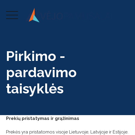
Skip
to
content
Pirkimo -
pardavimo
taisyklės
Prekių pristatymas ir grąžinimas
Prekės yra pristatomos visoje Lietuvoje, Latvijoje ir Estijoje.