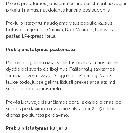
Prekės pristatomos į paštomatus arba pristatant tiesiogiai
pirkėjui į namus, naudojantis kurjerio paslaugomis.
Prekių pristatymui naudojame visus populiariausius
Lietuvos kurjerius – Omniva, Dpd, Venipak, Lietuvos
paštas, LPexpress, Itella.
Prekių pristatymas paštomatu
Paštomatu galima užsakyti tik tas prekes, kurios atitinka
dydžio bei svorio apribojimus. Paštomatų savitarnos
terminalai veikia 24/7. Dauguma paštomatų išsidėstę
lauke, todėl juose galima išsiųsti prekes arba atsiimti
siuntas patogiu jums metu.
Prekės Lietuvoje išsiunčiamos per 1- 2 darbo dienas, po
siuntos perdavimo, o užsienio šalyse per 2 – 5 darbo
dienas, po siuntos perdavimo.
Prekių pristatymas kurjeriu