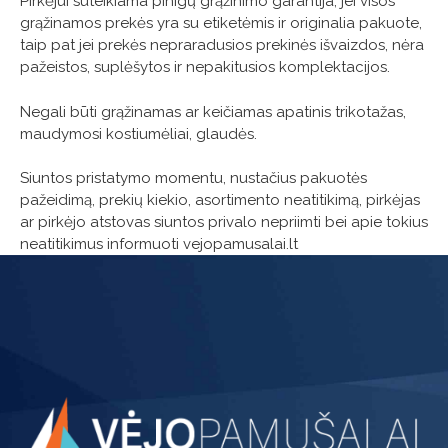
Pirkėjui suteikiama pinigų grąžinimo garantija, jei visos
grąžinamos prekės yra su etiketėmis ir originalia pakuote,
taip pat jei prekės nepraradusios prekinės išvaizdos, nėra
pažeistos, suplėšytos ir nepakitusios komplektacijos.
Negali būti grąžinamas ar keičiamas apatinis trikotažas,
maudymosi kostiumėliai, glaudės.
Siuntos pristatymo momentu, nustačius pakuotės
pažeidimą, prekių kiekio, asortimento neatitikimą, pirkėjas
ar pirkėjo atstovas siuntos privalo nepriimti bei apie tokius
neatitikimus informuoti vejopamusalai.lt