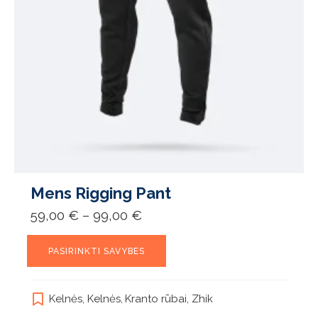
Mens Rigging Pant
Price
59,00
€
–
99,00
€
range:
59,00 €
This
through
PASIRINKTI SAVYBES
product
99,00 €
has
multiple
Kelnės
,
Kelnės
,
Kranto rūbai
,
Zhik
variants.