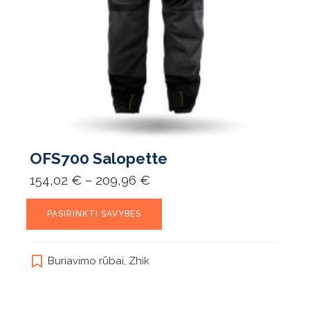
OFS700 Salopette
Price
154,02
€
–
209,96
€
range:
154,02 €
This
through
PASIRINKTI SAVYBES
product
209,96 €
has
multiple
Buriavimo rūbai
,
Zhik
variants.
The
options