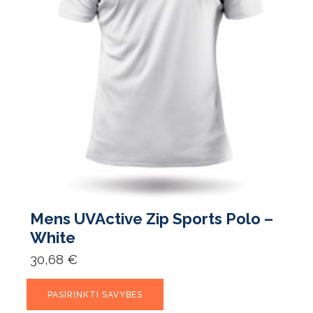
Mens UVActive Zip Sports Polo –
White
30,68
€
This
PASIRINKTI SAVYBES
product