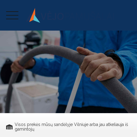
Skip
to
content
Visos prekės mūsų sandėlyje Vilniuje arba jau atkeliauja iš
gamintojų