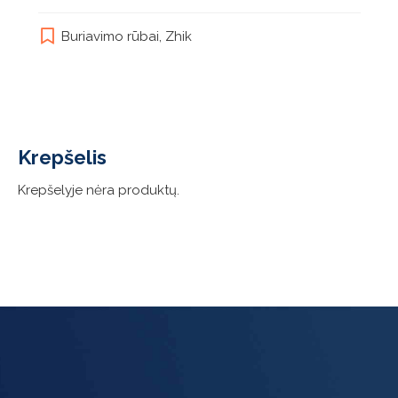
has
multiple
Buriavimo rūbai
,
Zhik
variants.
The
options
may
be
chosen
Krepšelis
on
the
Krepšelyje nėra produktų.
product
page