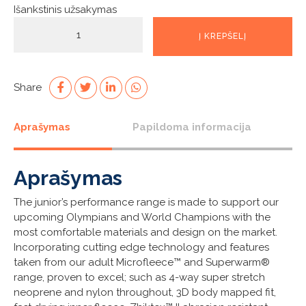
Išankstinis užsakymas
produkto
Į KREPŠELĮ
kiekis:
Junior
Neoprene
Pants
Share
Aprašymas
Papildoma informacija
Aprašymas
The junior’s performance range is made to support our
upcoming Olympians and World Champions with the
most comfortable materials and design on the market.
Incorporating cutting edge technology and features
taken from our adult Microfleece™ and Superwarm®
range, proven to excel; such as 4-way super stretch
neoprene and nylon throughout, 3D body mapped fit,