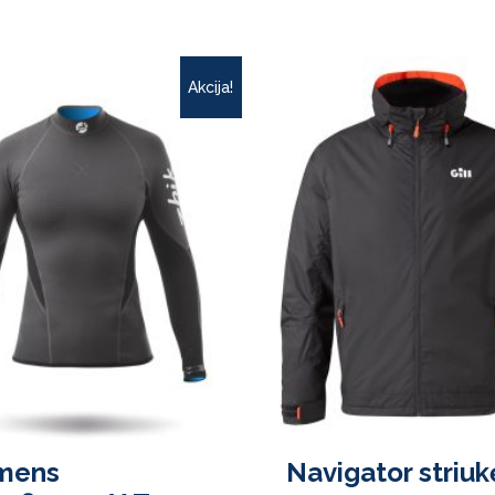
Akcija!
mens
Navigator striuk