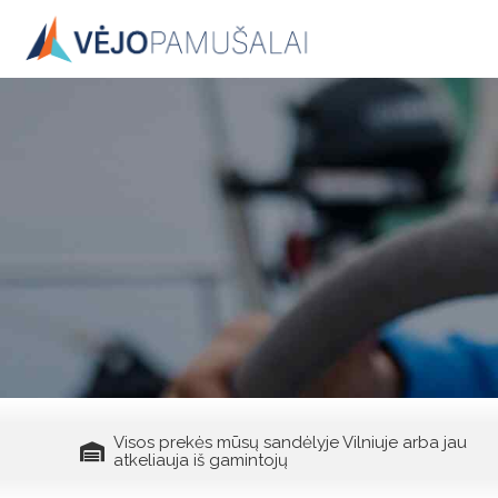
Skip
to
content
Visos prekės mūsų sandėlyje Vilniuje arba jau
atkeliauja iš gamintojų