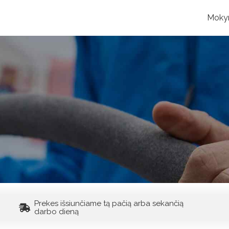
Moky
Prekes išsiunčiame tą pačią arba sekančią
darbo dieną