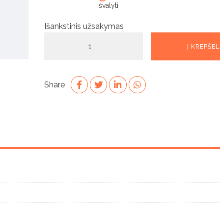
Išvalyti
Išankstinis užsakymas
produkto
Į KREPŠEL
kiekis:
Mens
Deck
Share
Short
-
Navy