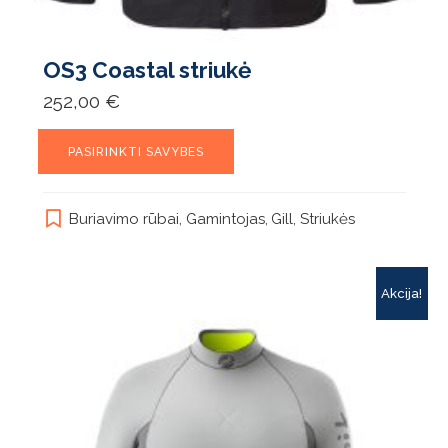
OS3 Coastal striukė
252,00
€
This
PASIRINKTI SAVYBES
product
has
multiple
Buriavimo rūbai
,
Gamintojas
,
Gill
,
Striukės
variants.
The
options
may
Akcija!
be
chosen
on
the
product
page