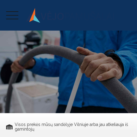
Skip
to
content
Visos prekės mūsų sandėlyje Vilniuje arba jau atkeliauja iš
gamintojų