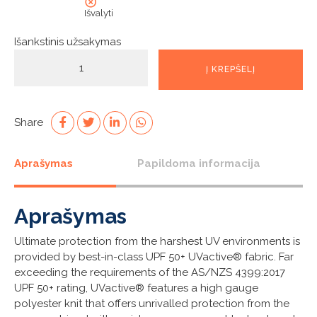
Išvalyti
Išankstinis užsakymas
produkto
Į KREPŠELĮ
kiekis:
Mens
UVActive
High
Share
Collar
1/4
Aprašymas
Papildoma informacija
Zip
Top
-
Aprašymas
Navy
Ultimate protection from the harshest UV environments is
provided by best-in-class UPF 50+ UVactive® fabric. Far
exceeding the requirements of the AS/NZS 4399:2017
UPF 50+ rating, UVactive® features a high gauge
polyester knit that offers unrivalled protection from the