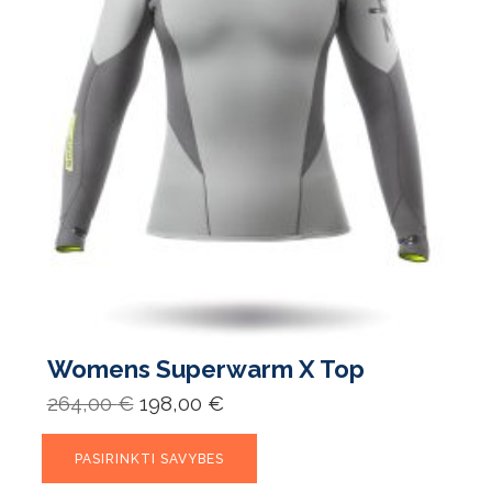
Womens Superwarm X Top
Original
Current
264,00
€
198,00
€
price
price
was:
is:
This
264,00 €.
198,00 €.
PASIRINKTI SAVYBES
product