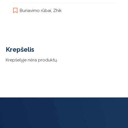
has
multiple
Buriavimo rūbai
,
Zhik
variants.
The
options
may
be
chosen
Krepšelis
on
the
Krepšelyje nėra produktų.
product
page