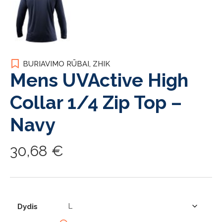
BURIAVIMO RŪBAI
,
ZHIK
Mens UVActive High
Collar 1/4 Zip Top –
Navy
30,68
€
Dydis