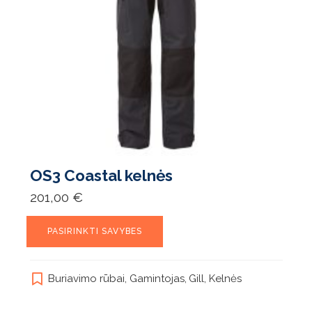
OS3 Coastal kelnės
201,00
€
This
PASIRINKTI SAVYBES
product
has
multiple
Buriavimo rūbai
,
Gamintojas
,
Gill
,
Kelnės
variants.
The