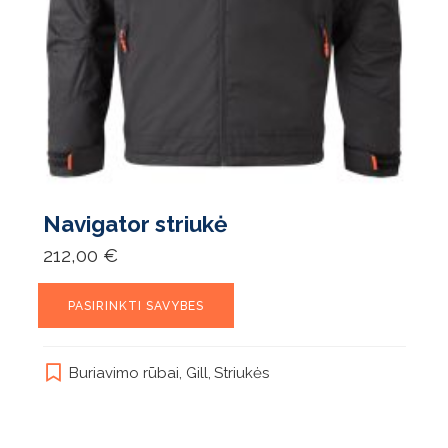
Navigator striukė
212,00
€
This
PASIRINKTI SAVYBES
product
has
multiple
Buriavimo rūbai
,
Gill
,
Striukės
variants.
The
options
may