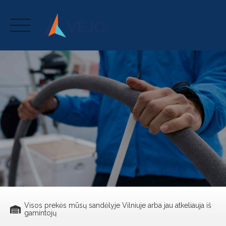
Skip
to
content
Visos prekės mūsų sandėlyje Vilniuje arba jau atkeliauja iš
gamintojų