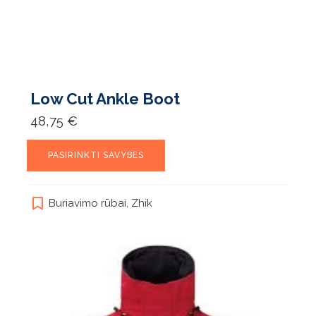
Low Cut Ankle Boot
48,75
€
This
PASIRINKTI SAVYBES
product
has
multiple
Buriavimo rūbai
,
Zhik
variants.
The
options
may
be
chosen
on