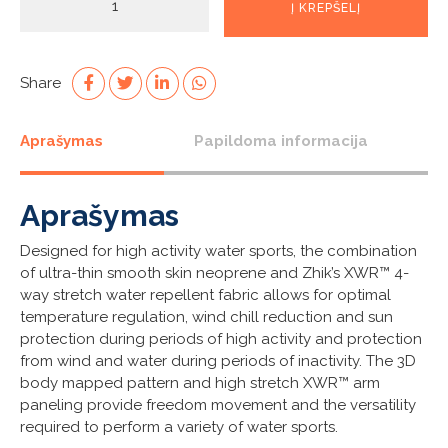
Į KREPŠELĮ
kiekis:
Mens
ZSkin
Top
Share
Aprašymas
Papildoma informacija
Aprašymas
Designed for high activity water sports, the combination
of ultra-thin smooth skin neoprene and Zhik’s XWR™ 4-
way stretch water repellent fabric allows for optimal
temperature regulation, wind chill reduction and sun
protection during periods of high activity and protection
from wind and water during periods of inactivity. The 3D
body mapped pattern and high stretch XWR™ arm
paneling provide freedom movement and the versatility
required to perform a variety of water sports.