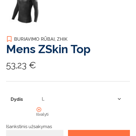
BURIAVIMO RŪBAI
,
ZHIK
Mens ZSkin Top
53,23
€
Dydis
Išvalyti
Išankstinis užsakymas
produkto