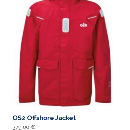
the
product
page
OS2 Offshore Jacket
379,00
€