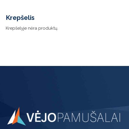
be
chosen
Krepšelis
on
the
Krepšelyje nėra produktų.
product
page