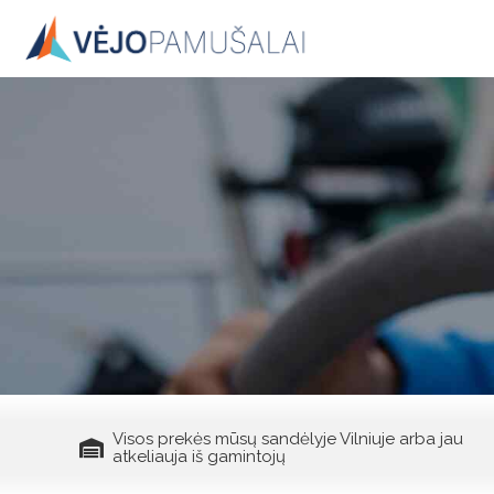
Skip
to
content
Visos prekės mūsų sandėlyje Vilniuje arba jau
atkeliauja iš gamintojų