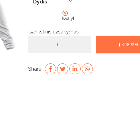
Dydis
Išvalyti
Išankstinis užsakymas
produkto
Į KREPŠEL
kiekis:
Womens
UVActive
Share
High
Collar
1/4
Zip
Top
-
White