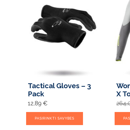
Tactical Gloves – 3
Wom
Pack
X T
12,89
€
264,
This
PASIRINKTI SAVYBES
PAS
product
has