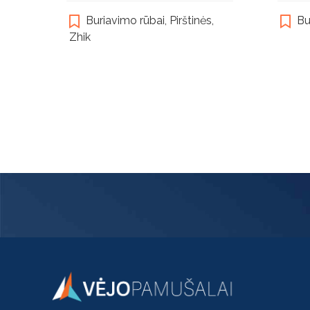
multiple
Buriavimo rūbai
,
Pirštinės
,
Bu
variants.
Zhik
The
options
may
be
chosen
on
the
product
page