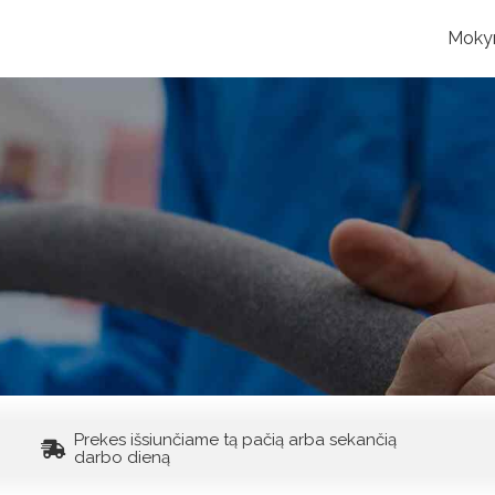
Moky
Prekes išsiunčiame tą pačią arba sekančią
darbo dieną