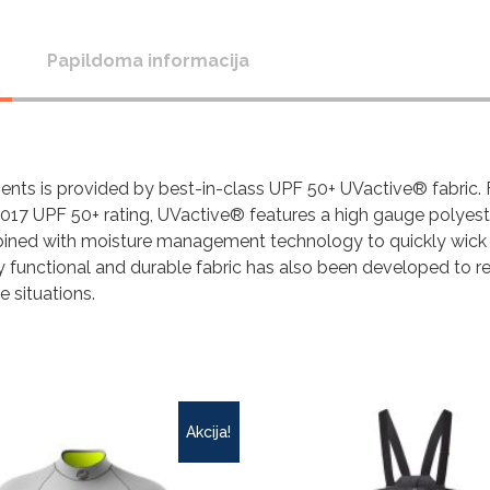
Papildoma informacija
ents is provided by best-in-class UPF 50+ UVactive® fabric. 
17 UPF 50+ rating, UVactive® features a high gauge polyeste
ombined with moisture management technology to quickly wick
ly functional and durable fabric has also been developed to re
 situations.
Akcija!