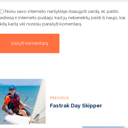
Noriu savo interneto naršyklėje išsaugoti vardą, el. pašto
adresą ir interneto puslapį, kad jų nebereiktų įvesti iš naujo, kai
kitą kartą vėl norėsiu parašyti komentarą.
Navigacija
tarp
PREVIOUS
Fastrak Day Skipper
įrašų