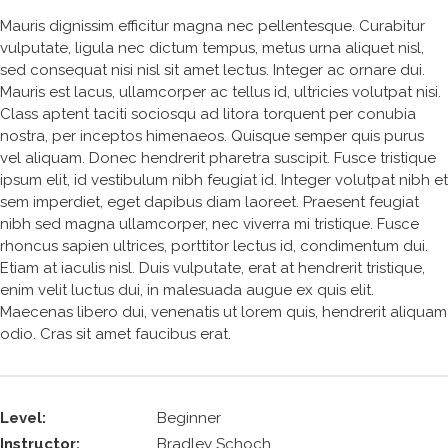
Mauris dignissim efficitur magna nec pellentesque. Curabitur
vulputate, ligula nec dictum tempus, metus urna aliquet nisl,
sed consequat nisi nisl sit amet lectus. Integer ac ornare dui.
Mauris est lacus, ullamcorper ac tellus id, ultricies volutpat nisi.
Class aptent taciti sociosqu ad litora torquent per conubia
nostra, per inceptos himenaeos. Quisque semper quis purus
vel aliquam. Donec hendrerit pharetra suscipit. Fusce tristique
ipsum elit, id vestibulum nibh feugiat id. Integer volutpat nibh et
sem imperdiet, eget dapibus diam laoreet. Praesent feugiat
nibh sed magna ullamcorper, nec viverra mi tristique. Fusce
rhoncus sapien ultrices, porttitor lectus id, condimentum dui.
Etiam at iaculis nisl. Duis vulputate, erat at hendrerit tristique,
enim velit luctus dui, in malesuada augue ex quis elit.
Maecenas libero dui, venenatis ut lorem quis, hendrerit aliquam
odio. Cras sit amet faucibus erat.
Level:
Beginner
Instructor:
Bradley Schoch