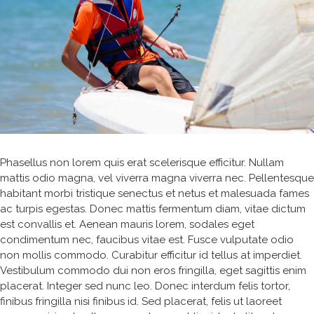
Phasellus non lorem quis erat scelerisque efficitur. Nullam
mattis odio magna, vel viverra magna viverra nec. Pellentesque
habitant morbi tristique senectus et netus et malesuada fames
ac turpis egestas. Donec mattis fermentum diam, vitae dictum
est convallis et. Aenean mauris lorem, sodales eget
condimentum nec, faucibus vitae est. Fusce vulputate odio
non mollis commodo. Curabitur efficitur id tellus at imperdiet.
Vestibulum commodo dui non eros fringilla, eget sagittis enim
placerat. Integer sed nunc leo. Donec interdum felis tortor,
finibus fringilla nisi finibus id. Sed placerat, felis ut laoreet