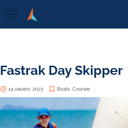
Skip
to
content
Fastrak Day Skipper
14 vasario, 2023
Boats
,
Courses