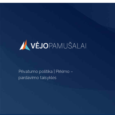
product
page
Privatumo politika
|
Pirkimo –
pardavimo taisyklės