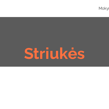
Moky
Striukės