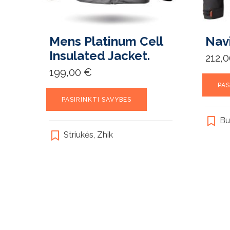
Mens Platinum Cell
Navi
Insulated Jacket.
212,
199,00
€
PAS
This
PASIRINKTI SAVYBES
product
has
Bu
multiple
Striukės
,
Zhik
variants.
The
options
may
be
chosen
on
the