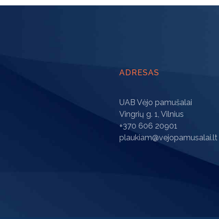
page
ADRESAS
UAB Vėjo pamušalai
Vingrių g. 1, Vilnius
+370 606 20901
plaukiam@vejopamusalai.lt