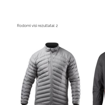
Rūšiuojama
Rodomi visi rezultatai: 2
pagal
populiarumą