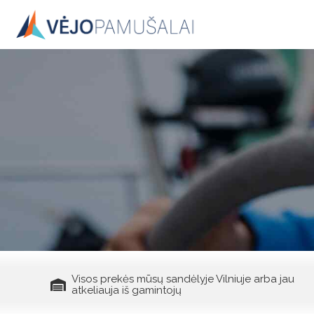
Skip
to
content
Visos prekės mūsų sandėlyje Vilniuje arba jau
atkeliauja iš gamintojų