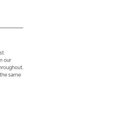
st
m our
hroughout,
t the same