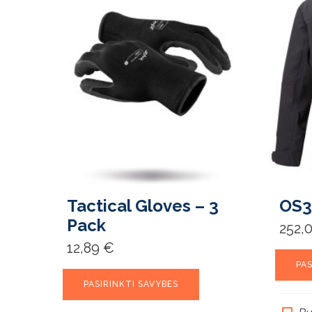
Tactical Gloves – 3
OS3
Pack
252,
12,89
€
PAS
This
PASIRINKTI SAVYBES
product
has