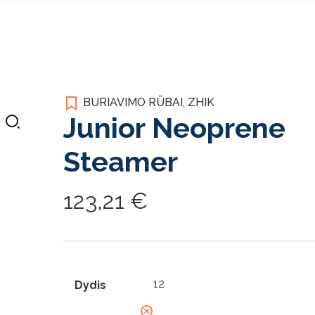
BURIAVIMO RŪBAI
,
ZHIK
Junior Neoprene
Steamer
123,21
€
Dydis