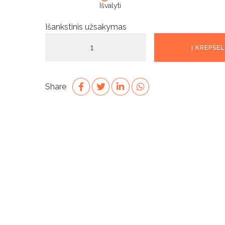
Išvalyti
Išankstinis užsakymas
produkto
Į KREPŠEL
kiekis:
Junior
Neoprene
Share
Steamer