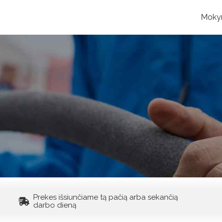
Moky
Prekes išsiunčiame tą pačią arba sekančią
darbo dieną