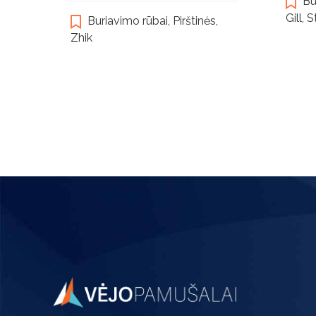
Bu
multiple
Gill
,
S
Buriavimo rūbai
,
Pirštinės
,
variants.
Zhik
The
options
may
be
chosen
on
the
product
page