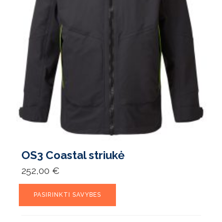
OS3 Coastal striukė
252,00
€
This
PASIRINKTI SAVYBES
product
has
multiple