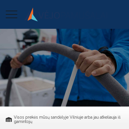
Skip
to
content
Visos prekės mūsų sandėlyje Vilniuje arba jau atkeliauja iš
gamintojų