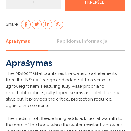
Į KREPŠELĮ
kiekis:
Navy
INS100
Gilet
Share
Aprašymas
Papildoma informacija
Aprašymas
The INS100™ Gilet combines the waterproof elements
from the INS100™ range and adapts it to a versatile
lightweight item. Featuring fully waterproof and
breathable fabrics, fully taped seams and athletic street
style cut, it provides the critical protection required
against the elements.
The medium loft fleece lining adds additional warmth to
the core of the body, while the water-resistant zips work