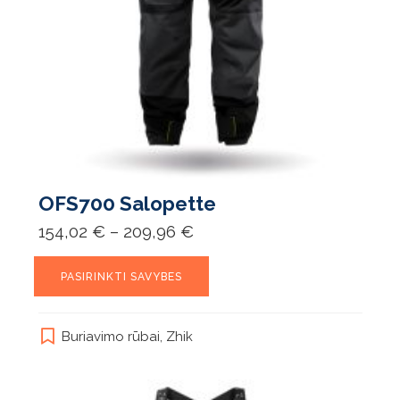
OFS700 Salopette
Price
154,02
€
–
209,96
€
range:
154,02 €
This
through
PASIRINKTI SAVYBES
product
209,96 €
has
multiple
Buriavimo rūbai
,
Zhik
variants.
The
options