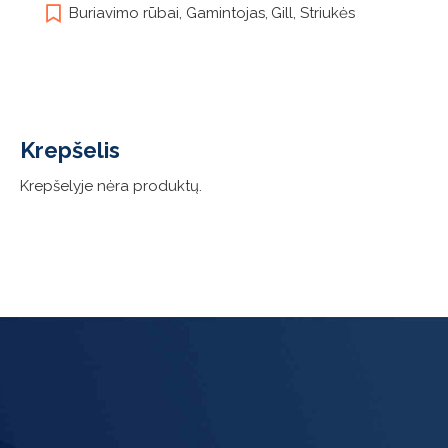
Buriavimo rūbai
,
Gamintojas
,
Gill
,
Striukės
variants.
The
options
may
be
chosen
Krepšelis
on
the
Krepšelyje nėra produktų.
product
page