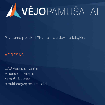
Privatumo politika
|
Pirkimo – pardavimo taisyklės
ADRESAS
UAB Vėjo pamušalai
Vingrių g. 1, Vilnius
+370 606 20901
plaukiam@vejopamusalai.lt