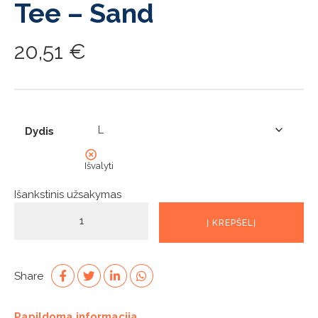
Tee – Sand
20,51
€
Dydis
Išvalyti
Išankstinis užsakymas
produkto
Į KREPŠELĮ
kiekis:
Womens
Zhik
3D
Share
Logo
Tee
Papildoma informacija