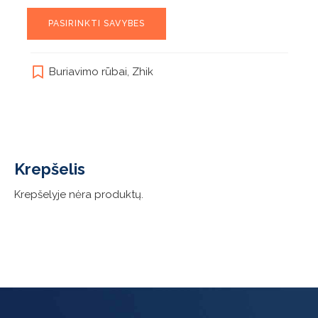
This
PASIRINKTI SAVYBES
product
has
multiple
Buriavimo rūbai
,
Zhik
variants.
The
options
may
be
chosen
Krepšelis
on
the
Krepšelyje nėra produktų.
product
page