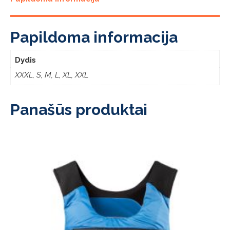
-
Sand
Papildoma informacija
Dydis
XXXL, S, M, L, XL, XXL
Panašūs produktai