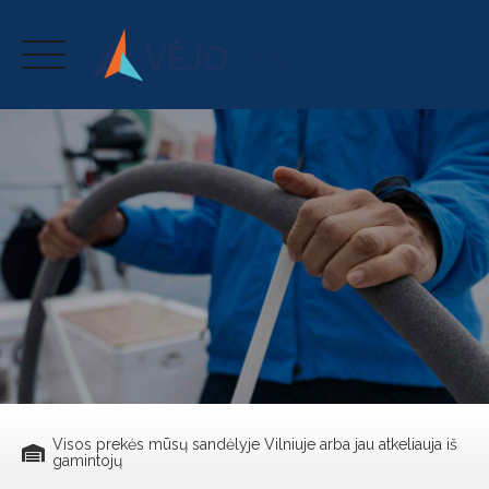
Skip
to
content
Visos prekės mūsų sandėlyje Vilniuje arba jau atkeliauja iš
gamintojų