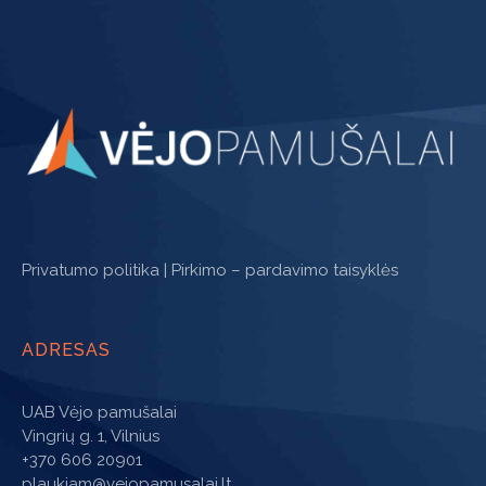
Privatumo politika
|
Pirkimo – pardavimo taisyklės
ADRESAS
UAB Vėjo pamušalai
Vingrių g. 1, Vilnius
+370 606 20901
plaukiam@vejopamusalai.lt