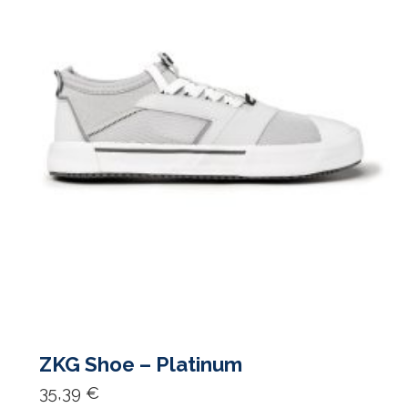
product
page
ZKG Shoe – Platinum
35,39
€