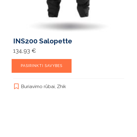
INS200 Salopette
134,93
€
This
PASIRINKTI SAVYBES
product
has
multiple
Buriavimo rūbai
,
Zhik
variants.
The
options
may
be
chosen
on
the